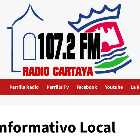
Parrilla Radio
Parrilla Tv
Facebook
Youtube
La R
Informativo Local