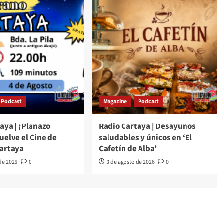
Podcast
Magazine
Podcast
aya | ¡Planazo
Radio Cartaya | Desayunos
Vuelve el Cine de
saludables y únicos en ‘El
Cartaya
Cafetín de Alba’
 de 2026
0
3 de agosto de 2026
0