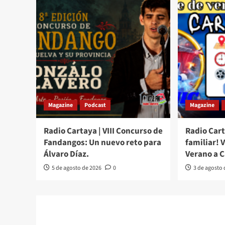
Magazine
Podcast
Magazine
Radio Cartaya | VIII Concurso de
Radio Cart
Fandangos: Un nuevo reto para
familiar! 
Álvaro Díaz.
Verano a 
5 de agosto de 2026
0
3 de agosto