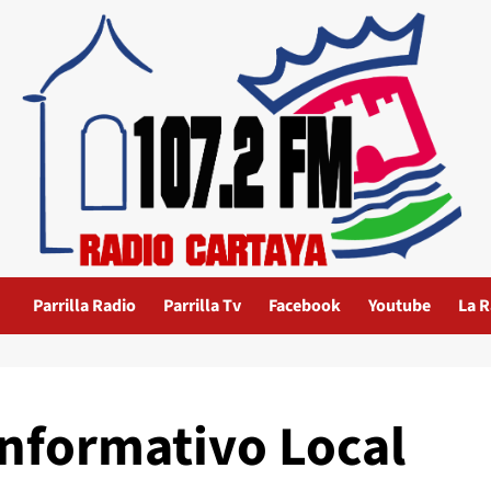
Parrilla Radio
Parrilla Tv
Facebook
Youtube
La R
Informativo Local