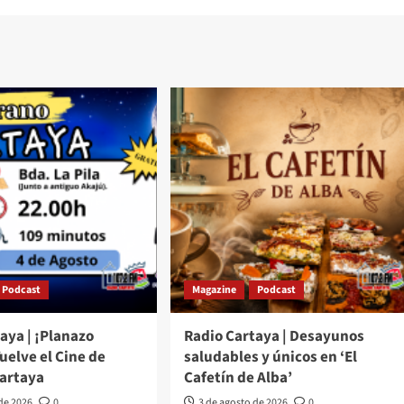
Podcast
Magazine
Podcast
aya | ¡Planazo
Radio Cartaya | Desayunos
Vuelve el Cine de
saludables y únicos en ‘El
Cartaya
Cafetín de Alba’
 de 2026
0
3 de agosto de 2026
0