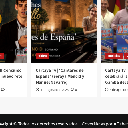
t
Video
Noticias
III Concurso
Cartaya Tv | ‘Cantares de
Cartaya Tv |
 nuevo reto
España’ (Soraya Mencid y
celebrará la 
Manuel Navarro)
Gamba del 5
0
4 de agosto de 2026
0
3 de agosto 
yright © Todos los derechos reservados.
|
CoverNews
por AF the