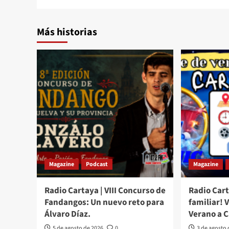
Más historias
Magazine
Podcast
Magazine
Radio Cartaya | VIII Concurso de
Radio Cart
Fandangos: Un nuevo reto para
familiar! 
Álvaro Díaz.
Verano a 
5 de agosto de 2026
0
3 de agosto