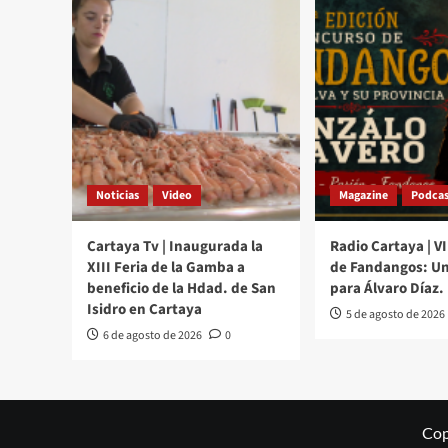
Noticias
Video
Magazine
Podcas
Cartaya Tv | Inaugurada la
Radio Cartaya | V
XIII Feria de la Gamba a
de Fandangos: Un
beneficio de la Hdad. de San
para Álvaro Díaz.
Isidro en Cartaya
5 de agosto de 2026
6 de agosto de 2026
0
Cop