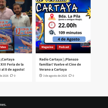
Video
Magazine
Podcast
 ¡Cartaya
Radio Cartaya | ¡Planazo
XIII Feria de la
familiar! Vuelve el Cine de
 al 8 de agosto!
Verano a Cartaya
de 2026
0
3 de agosto de 2026
0
mes.