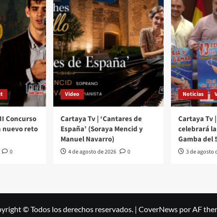
t
Video
Noticias
III Concurso
Cartaya Tv | ‘Cantares de
Cartaya Tv |
 nuevo reto
España’ (Soraya Mencid y
celebrará la 
Manuel Navarro)
Gamba del 5
0
4 de agosto de 2026
0
3 de agosto 
yright © Todos los derechos reservados.
|
CoverNews
por AF the