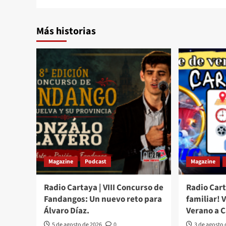
Más historias
Magazine
Podcast
Magazine
Radio Cartaya | VIII Concurso de
Radio Cart
Fandangos: Un nuevo reto para
familiar! 
Álvaro Díaz.
Verano a 
5 de agosto de 2026
0
3 de agosto