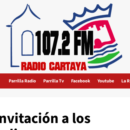
Parrilla Radio
Parrilla Tv
Facebook
Youtube
La R
nvitación a los