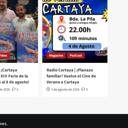
Video
Magazine
Podcast
 ¡Cartaya
Radio Cartaya | ¡Planazo
XIII Feria de la
familiar! Vuelve el Cine de
 al 8 de agosto!
Verano a Cartaya
de 2026
0
3 de agosto de 2026
0
mes.