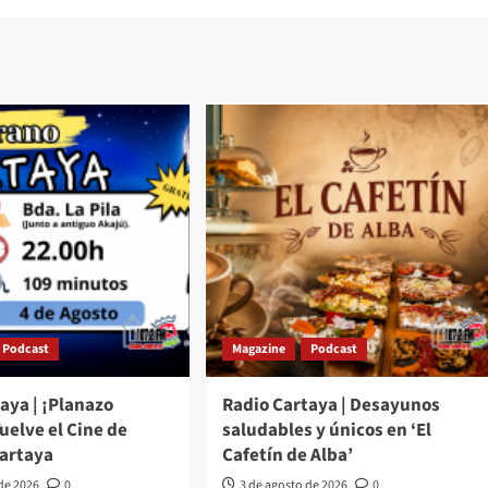
Podcast
Magazine
Podcast
aya | ¡Planazo
Radio Cartaya | Desayunos
Vuelve el Cine de
saludables y únicos en ‘El
Cartaya
Cafetín de Alba’
 de 2026
0
3 de agosto de 2026
0