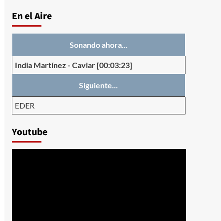
En el Aire
Sonando ahora...
India Martínez
-
Caviar
[00:03:23]
Siguiente...
EDER
Youtube