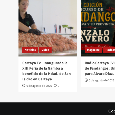
Noticias
Video
Magazine
Podcas
Cartaya Tv | Inaugurada la
Radio Cartaya | V
XIII Feria de la Gamba a
de Fandangos: Un
beneficio de la Hdad. de San
para Álvaro Díaz.
Isidro en Cartaya
5 de agosto de 2026
6 de agosto de 2026
0
Cop