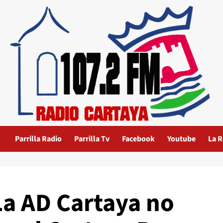
Parrilla Radio
Parrilla Tv
Facebook
Youtube
La R
La AD Cartaya no