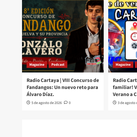
Magazine
Podcast
Magazine
Radio Cartaya | VIII Concurso de
Radio Cart
Fandangos: Un nuevo reto para
familiar! 
Álvaro Díaz.
Verano a 
5 de agosto de 2026
0
3 de agosto