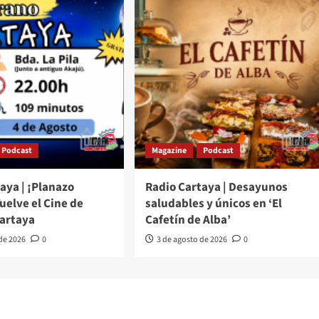
Podcast
Magazine
Podcast
aya | ¡Planazo
Radio Cartaya | Desayunos
Vuelve el Cine de
saludables y únicos en ‘El
Cartaya
Cafetín de Alba’
 de 2026
0
3 de agosto de 2026
0