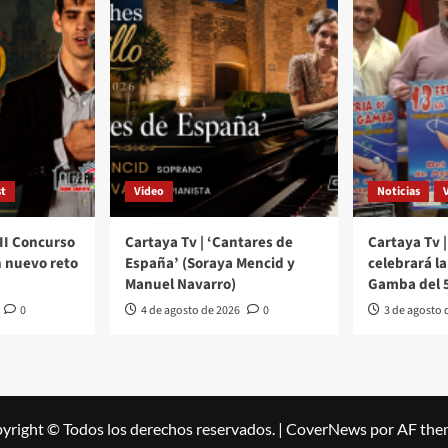
t
Video
Noticias
III Concurso
Cartaya Tv | ‘Cantares de
Cartaya Tv |
 nuevo reto
España’ (Soraya Mencid y
celebrará la 
Manuel Navarro)
Gamba del 5
0
4 de agosto de 2026
0
3 de agosto 
yright © Todos los derechos reservados.
|
CoverNews
por AF the