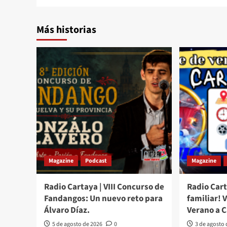
Más historias
Magazine
Podcast
Magazine
Radio Cartaya | VIII Concurso de
Radio Cart
Fandangos: Un nuevo reto para
familiar! 
Álvaro Díaz.
Verano a 
5 de agosto de 2026
0
3 de agosto