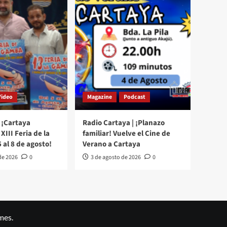
Video
Magazine
Podcast
 ¡Cartaya
Radio Cartaya | ¡Planazo
XIII Feria de la
familiar! Vuelve el Cine de
 al 8 de agosto!
Verano a Cartaya
de 2026
0
3 de agosto de 2026
0
mes.