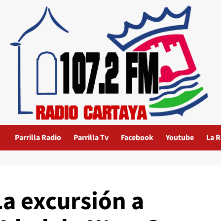
Parrilla Radio
Parrilla Tv
Facebook
Youtube
La R
La excursión a