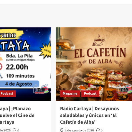
Podcast
Magazine
Podcast
aya | ¡Planazo
Radio Cartaya | Desayunos
Vuelve el Cine de
saludables y únicos en ‘El
Cartaya
Cafetín de Alba’
 de 2026
0
3 de agosto de 2026
0