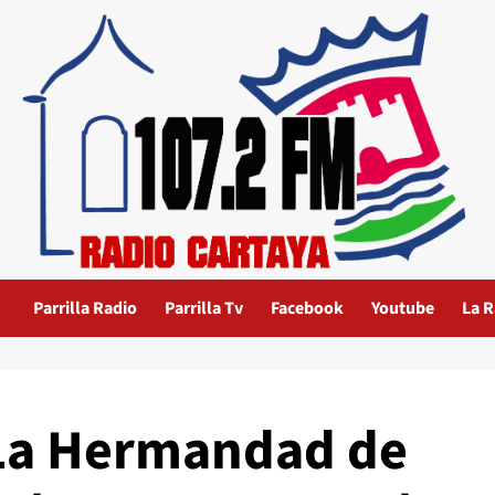
Parrilla Radio
Parrilla Tv
Facebook
Youtube
La R
 La Hermandad de