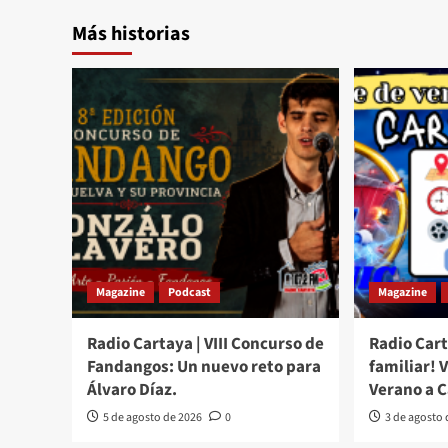
Más historias
Magazine
Podcast
Magazine
Radio Cartaya | VIII Concurso de
Radio Cart
Fandangos: Un nuevo reto para
familiar! 
Álvaro Díaz.
Verano a 
5 de agosto de 2026
0
3 de agosto