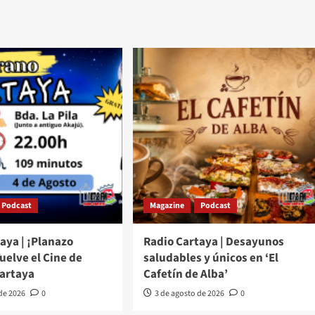
Podcast
Magazine
Podcast
aya | ¡Planazo
Radio Cartaya | Desayunos
Vuelve el Cine de
saludables y únicos en ‘El
Cartaya
Cafetín de Alba’
 de 2026
0
3 de agosto de 2026
0