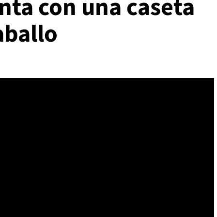
nta con una caseta
aballo