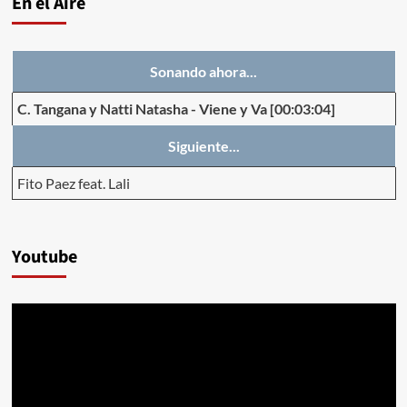
En el Aire
Sonando ahora...
C. Tangana y Natti Natasha
-
Viene y Va
[00:03:04]
Siguiente...
Fito Paez feat. Lali
Youtube