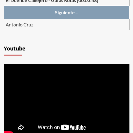
El Duende Callejero
-
Gafas Rotas
[00:03:48]
Siguiente...
Antonio Cruz
Youtube