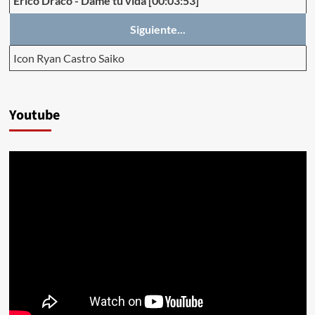
Erico Draco
-
Dame tu vida
[00:03:53]
Siguiente...
Icon Ryan Castro Saiko
Youtube