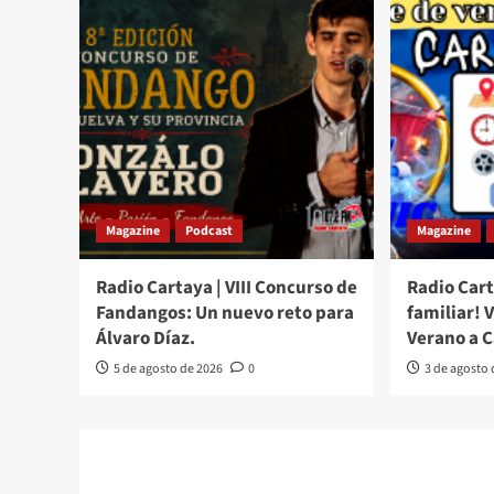
Magazine
Podcast
Magazine
Radio Cartaya | VIII Concurso de
Radio Cart
Fandangos: Un nuevo reto para
familiar! 
Álvaro Díaz.
Verano a 
5 de agosto de 2026
0
3 de agosto