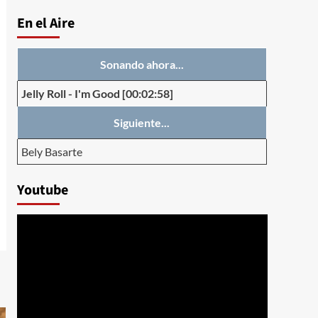
En el Aire
Sonando ahora...
Jelly Roll
-
I'm Good
[00:02:58]
Siguiente...
Bely Basarte
Youtube