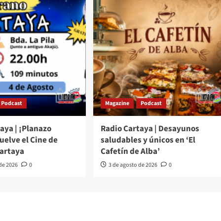
Podcast
Magazine
Podcast
aya | ¡Planazo
Radio Cartaya | Desayunos
Vuelve el Cine de
saludables y únicos en ‘El
Cartaya
Cafetín de Alba’
 de 2026
0
3 de agosto de 2026
0