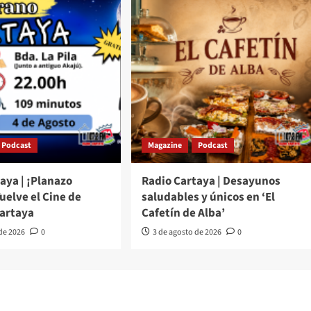
Podcast
Magazine
Podcast
aya | ¡Planazo
Radio Cartaya | Desayunos
Vuelve el Cine de
saludables y únicos en ‘El
Cartaya
Cafetín de Alba’
 de 2026
0
3 de agosto de 2026
0