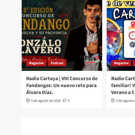
Magazine
Podcast
Magazine
Radio Cartaya | VIII Concurso de
Radio Cart
Fandangos: Un nuevo reto para
familiar! 
Álvaro Díaz.
Verano a 
5 de agosto de 2026
0
3 de agosto