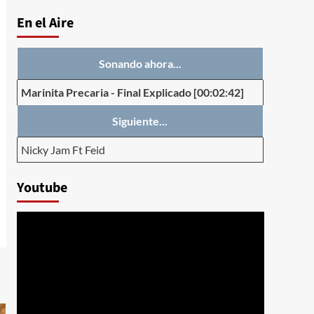
En el Aire
Sonando ahora...
Marinita Precaria
-
Final Explicado
[00:02:42]
Siguiente...
Nicky Jam Ft Feid
Youtube