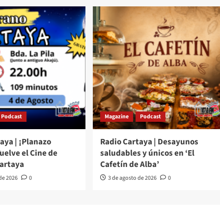
Podcast
Magazine
Podcast
aya | ¡Planazo
Radio Cartaya | Desayunos
Vuelve el Cine de
saludables y únicos en ‘El
Cartaya
Cafetín de Alba’
 de 2026
0
3 de agosto de 2026
0