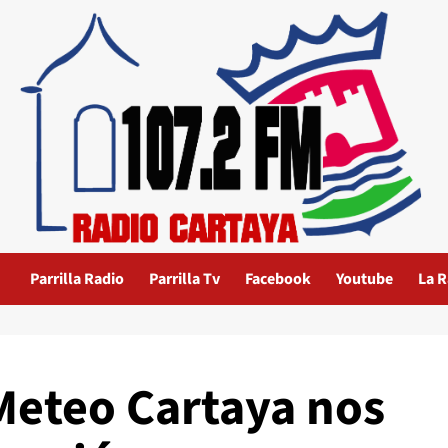
Parrilla Radio
Parrilla Tv
Facebook
Youtube
La R
 Meteo Cartaya nos