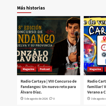
Más historias
Magazine
Podcast
Magazine
Radio Cartaya | VIII Concurso de
Radio Cart
Fandangos: Un nuevo reto para
familiar! 
Álvaro Díaz.
Verano a 
5 de agosto de 2026
0
3 de agosto