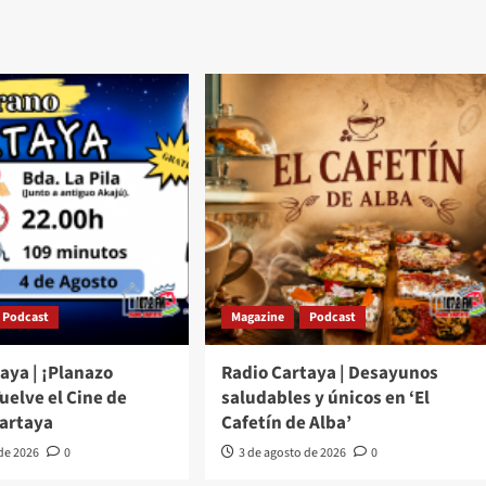
Podcast
Magazine
Podcast
aya | ¡Planazo
Radio Cartaya | Desayunos
Vuelve el Cine de
saludables y únicos en ‘El
Cartaya
Cafetín de Alba’
 de 2026
0
3 de agosto de 2026
0