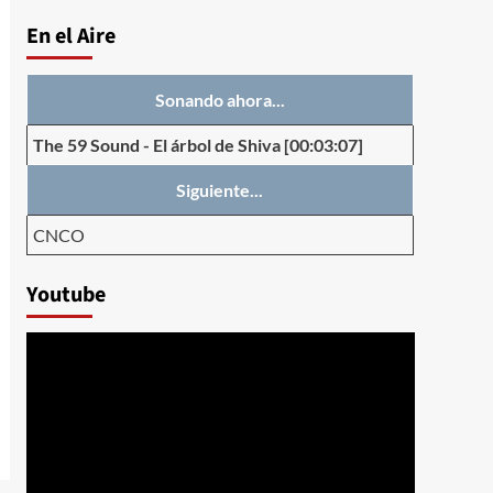
En el Aire
Sonando ahora...
The 59 Sound
-
El árbol de Shiva
[00:03:07]
Siguiente...
CNCO
Youtube