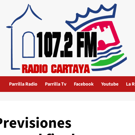
Parrilla Radio
Parrilla Tv
Facebook
Youtube
La R
Previsiones