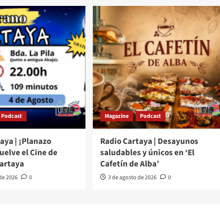
Podcast
Magazine
Podcast
aya | ¡Planazo
Radio Cartaya | Desayunos
Vuelve el Cine de
saludables y únicos en ‘El
Cartaya
Cafetín de Alba’
 de 2026
0
3 de agosto de 2026
0