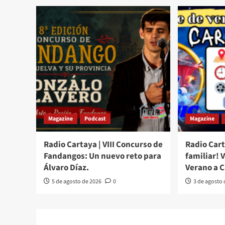
Magazine
Podcast
Magazine
Radio Cartaya | VIII Concurso de
Radio Cart
Fandangos: Un nuevo reto para
familiar! 
Álvaro Díaz.
Verano a 
5 de agosto de 2026
0
3 de agosto