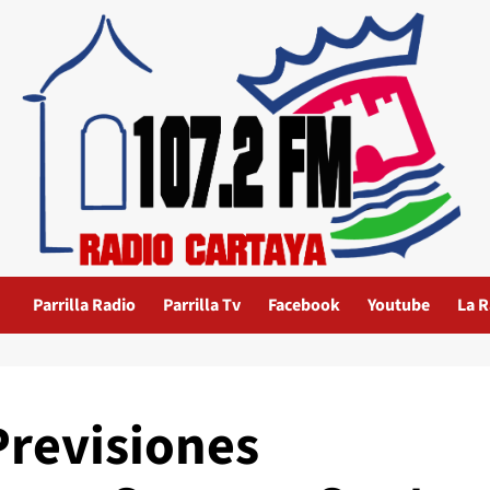
Parrilla Radio
Parrilla Tv
Facebook
Youtube
La R
Previsiones