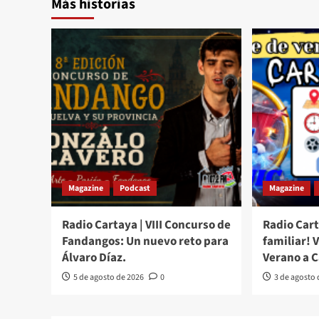
Más historias
Magazine
Podcast
Magazine
Radio Cartaya | VIII Concurso de
Radio Cart
Fandangos: Un nuevo reto para
familiar! 
Álvaro Díaz.
Verano a 
5 de agosto de 2026
0
3 de agosto