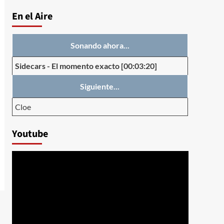
En el Aire
Sonando ahora...
Sidecars
-
El momento exacto
[00:03:20]
Siguiente...
Cloe
Youtube