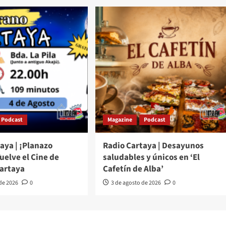
Podcast
Magazine
Podcast
aya | ¡Planazo
Radio Cartaya | Desayunos
Vuelve el Cine de
saludables y únicos en ‘El
Cartaya
Cafetín de Alba’
 de 2026
0
3 de agosto de 2026
0