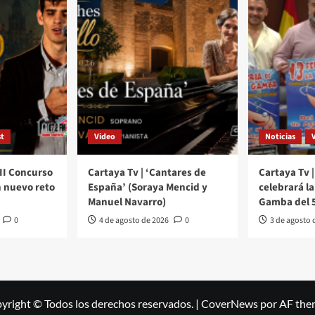
t
Video
Noticias
III Concurso
Cartaya Tv | ‘Cantares de
Cartaya Tv |
 nuevo reto
España’ (Soraya Mencid y
celebrará la 
Manuel Navarro)
Gamba del 5
0
4 de agosto de 2026
0
3 de agosto 
yright © Todos los derechos reservados.
|
CoverNews
por AF the