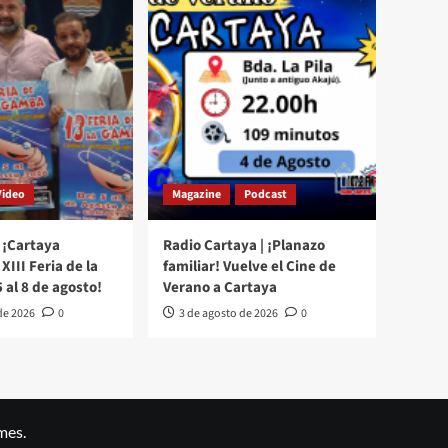
Video
Magazine
Podcast
 ¡Cartaya
Radio Cartaya | ¡Planazo
XIII Feria de la
familiar! Vuelve el Cine de
 al 8 de agosto!
Verano a Cartaya
de 2026
0
3 de agosto de 2026
0
mes.