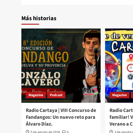
Más historias
Magazine
Podcast
Magazine
Radio Cartaya | VIII Concurso de
Radio Cart
Fandangos: Un nuevo reto para
familiar! 
Álvaro Díaz.
Verano a 
5 de agosto de 2026
0
3 de agosto