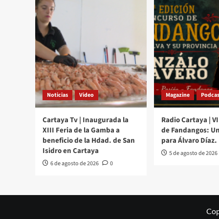
Noticias
Video
Magazine
Podcas
Cartaya Tv | Inaugurada la
Radio Cartaya | V
XIII Feria de la Gamba a
de Fandangos: Un
beneficio de la Hdad. de San
para Álvaro Díaz.
Isidro en Cartaya
5 de agosto de 2026
6 de agosto de 2026
0
Cop