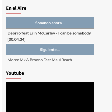
En el Aire
Sonando ahora...
Deorro feat Erin McCarley
-
I can be somebody
[00:04:34]
Siguiente...
Moree Mk & Broono Feat Maui Beach
Youtube