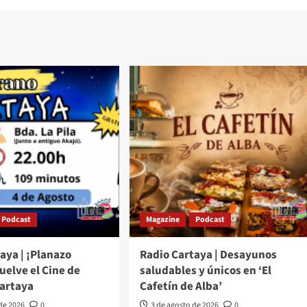
Podcast
Magazine
Podcast
aya | ¡Planazo
Radio Cartaya | Desayunos
Vuelve el Cine de
saludables y únicos en ‘El
Cartaya
Cafetín de Alba’
 de 2026
0
3 de agosto de 2026
0