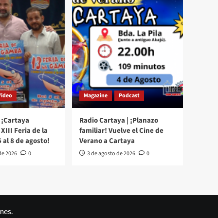
Video
Magazine
Podcast
 ¡Cartaya
Radio Cartaya | ¡Planazo
XIII Feria de la
familiar! Vuelve el Cine de
 al 8 de agosto!
Verano a Cartaya
de 2026
0
3 de agosto de 2026
0
mes.