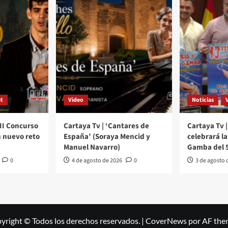
t
Video
Noticias
III Concurso
Cartaya Tv | ‘Cantares de
Cartaya Tv |
 nuevo reto
España’ (Soraya Mencid y
celebrará la 
Manuel Navarro)
Gamba del 5
0
4 de agosto de 2026
0
3 de agosto 
yright © Todos los derechos reservados.
|
CoverNews
por AF the