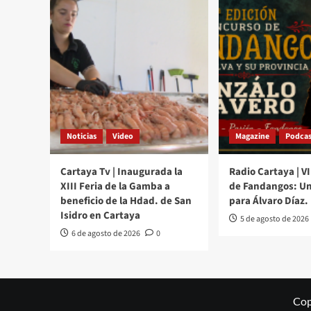
Noticias
Video
Magazine
Podcas
Cartaya Tv | Inaugurada la
Radio Cartaya | V
XIII Feria de la Gamba a
de Fandangos: Un
beneficio de la Hdad. de San
para Álvaro Díaz.
Isidro en Cartaya
5 de agosto de 2026
6 de agosto de 2026
0
Cop