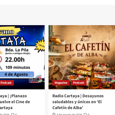
Podcast
Magazine
Podcast
aya | ¡Planazo
Radio Cartaya | Desayunos
Vuelve el Cine de
saludables y únicos en ‘El
Cartaya
Cafetín de Alba’
 de 2026
0
3 de agosto de 2026
0