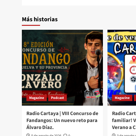
Más historias
Magazine
Podcast
Magazine
Radio Cartaya | VIII Concurso de
Radio Cart
Fandangos: Un nuevo reto para
familiar! 
Álvaro Díaz.
Verano a 
5 de agosto de 2026
0
3 de agosto