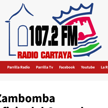
Parrilla Radio
Parrilla Tv
Facebook
Youtube
La R
| Zambomba