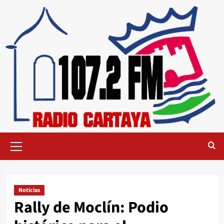
Noticias
Rally de Moclín: Podio