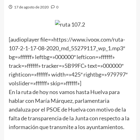
17 de agosto de 2020
0
[audioplayer file=»https://www.ivoox.com/ruta-
107-2-1-17-08-2020_md_55279117_wp_1.mp3″
bg=»ffffff» leftbg=»000000″ lefticon=»ffffff»
track=»ffffff» tracker=»5B99FC» text=»000000″
righticon=»ffffff» width=»425″ rightbg=»979797″
volslider=»ffffff» skip=»ffffff»]
En la ruta de hoy nos vamos hasta Huelva para
hablar con María Márquez, parlamentaria
andaluza por el PSOE de Huelva con motivo de la
falta de transparencia de la Junta con respecto a la
información que transmite a los ayuntamientos.