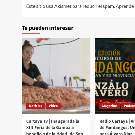
Este sitio usa Akismet para reducir el spam.
Aprende 
Te pueden interesar
Noticias
Video
Magazine
Podcas
Cartaya Tv | Inaugurada la
Radio Cartaya | V
XIII Feria de la Gamba a
de Fandangos: Un
beneficio de la Hdad. de San
para Álvaro Díaz.