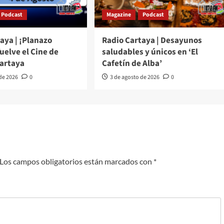
Podcast
Magazine
Podcast
aya | ¡Planazo
Radio Cartaya | Desayunos
Vuelve el Cine de
saludables y únicos en ‘El
Cartaya
Cafetín de Alba’
 de 2026
0
3 de agosto de 2026
0
Los campos obligatorios están marcados con
*