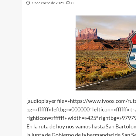
19 de enero de 2021
0
[audioplayer file=»https://www.ivoox.com/
bg=»ffffff» leftbg=»000000″ lefticon=»ffffff» 
righticon=»ffffff» width=»425″ rightbg=»979797″
En la ruta de hoy nos vamos hasta San Bartolo
la junta de Gobierno de la hermandad de San Se