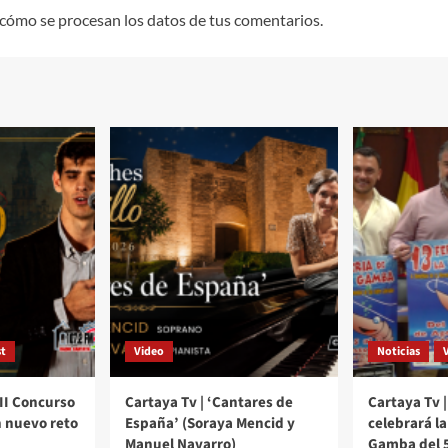
cómo se procesan los datos de tus comentarios.
t
Video
Noticias
III Concurso
Cartaya Tv | ‘Cantares de
Cartaya Tv |
 nuevo reto
España’ (Soraya Mencid y
celebrará la 
Manuel Navarro)
Gamba del 5