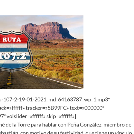
ruta-107-2-19-01-2021_md_64163787_wp_1.mp3″
track=»ffffff» tracker=»5B99FC» text=»000000″
 volslider=»ffffff» skip=»ffffff»]
mé de la Torre para hablar con Peña González, miembro de
bastián, con motivo de su festividad, que tiene un vínculo