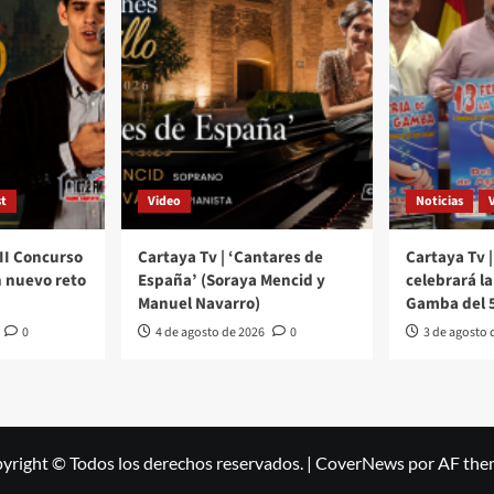
t
Video
Noticias
III Concurso
Cartaya Tv | ‘Cantares de
Cartaya Tv |
 nuevo reto
España’ (Soraya Mencid y
celebrará la 
Manuel Navarro)
Gamba del 5
0
4 de agosto de 2026
0
3 de agosto 
yright © Todos los derechos reservados.
|
CoverNews
por AF the