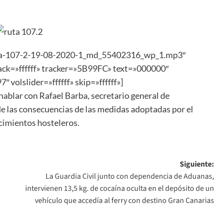
ruta-107-2-19-08-2020-1_md_55402316_wp_1.mp3″
track=»ffffff» tracker=»5B99FC» text=»000000″
 volslider=»ffffff» skip=»ffffff»]
hablar con Rafael Barba, secretario general de
e las consecuencias de las medidas adoptadas por el
ecimientos hosteleros.
Siguiente:
La Guardia Civil junto con dependencia de Aduanas,
intervienen 13,5 kg. de cocaína oculta en el depósito de un
vehículo que accedía al ferry con destino Gran Canarias