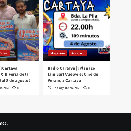
Video
Magazine
Podcast
 ¡Cartaya
Radio Cartaya | ¡Planazo
XIII Feria de la
familiar! Vuelve el Cine de
 al 8 de agosto!
Verano a Cartaya
de 2026
0
3 de agosto de 2026
0
mes.