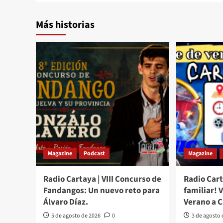
Más historias
Magazine
Podcast
Magazine
Radio Cartaya | VIII Concurso de
Radio Cart
Fandangos: Un nuevo reto para
familiar! 
Álvaro Díaz.
Verano a 
5 de agosto de 2026
0
3 de agosto