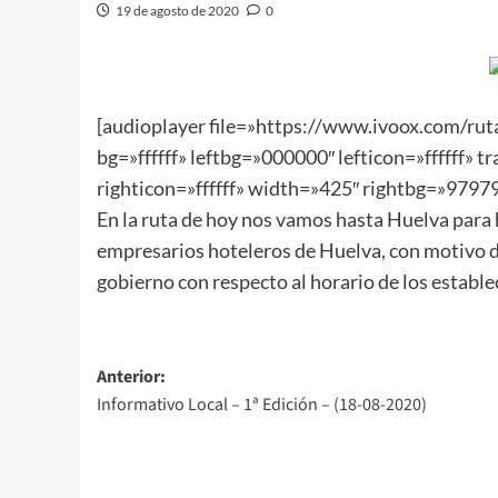
19 de agosto de 2020
0
[audioplayer file=»https://www.ivoox.com/
bg=»ffffff» leftbg=»000000″ lefticon=»ffffff» 
righticon=»ffffff» width=»425″ rightbg=»979797″
En la ruta de hoy nos vamos hasta Huelva para 
empresarios hoteleros de Huelva, con motivo d
gobierno con respecto al horario de los establ
Anterior:
Informativo Local – 1ª Edición – (18-08-2020)