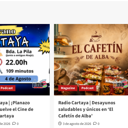
Podcast
Magazine
Podcast
aya | ¡Planazo
Radio Cartaya | Desayunos
Vuelve el Cine de
saludables y únicos en ‘El
Cartaya
Cafetín de Alba’
 de 2026
0
3 de agosto de 2026
0