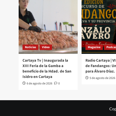
Noticias
Video
Magazine
Podcas
Cartaya Tv | Inaugurada la
Radio Cartaya | V
XIII Feria de la Gamba a
de Fandangos: Un
beneficio de la Hdad. de San
para Álvaro Díaz.
Isidro en Cartaya
5 de agosto de 2026
6 de agosto de 2026
0
Cop