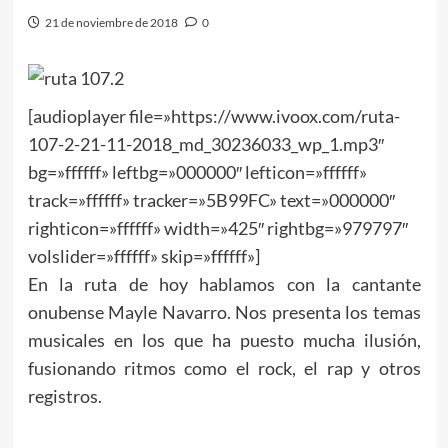
21 de noviembre de 2018
0
[audioplayer file=»https://www.ivoox.com/ruta-
107-2-21-11-2018_md_30236033_wp_1.mp3″
bg=»ffffff» leftbg=»000000″ lefticon=»ffffff»
track=»ffffff» tracker=»5B99FC» text=»000000″
righticon=»ffffff» width=»425″ rightbg=»979797″
volslider=»ffffff» skip=»ffffff»]
En la ruta de hoy hablamos con la cantante
onubense Mayle Navarro. Nos presenta los temas
musicales en los que ha puesto mucha ilusión,
fusionando ritmos como el rock, el rap y otros
registros.