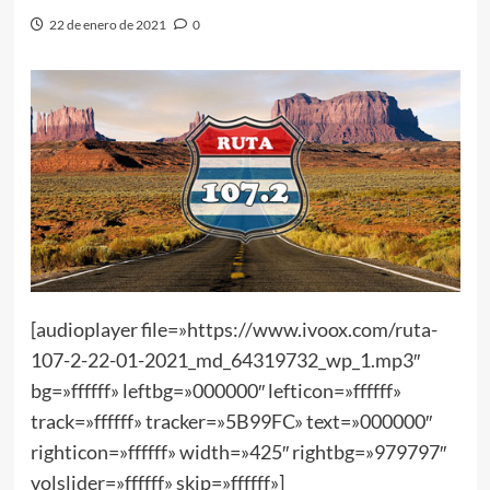
22 de enero de 2021
0
[audioplayer file=»https://www.ivoox.com/ruta-
107-2-22-01-2021_md_64319732_wp_1.mp3″
bg=»ffffff» leftbg=»000000″ lefticon=»ffffff»
track=»ffffff» tracker=»5B99FC» text=»000000″
righticon=»ffffff» width=»425″ rightbg=»979797″
volslider=»ffffff» skip=»ffffff»]