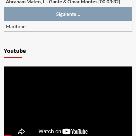
Abraham Mateo, L
-
Gante & Omar Montes
[00:03:32]
Siguiente...
Maritune
Youtube