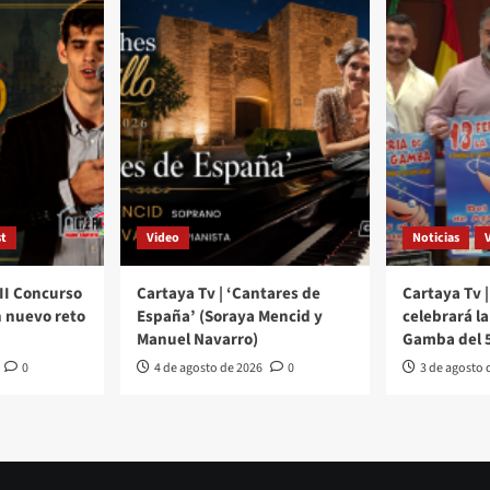
t
Video
Noticias
III Concurso
Cartaya Tv | ‘Cantares de
Cartaya Tv |
 nuevo reto
España’ (Soraya Mencid y
celebrará la 
Manuel Navarro)
Gamba del 5
0
4 de agosto de 2026
0
3 de agosto 