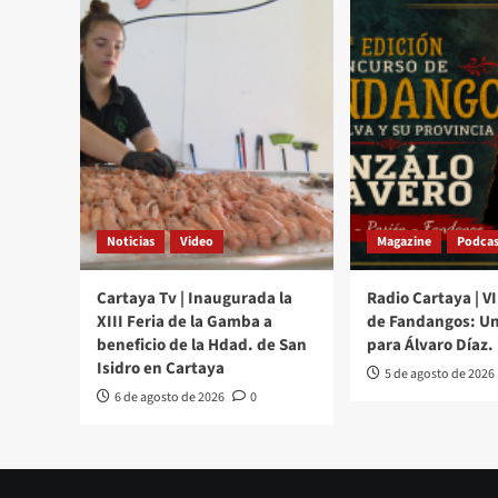
Noticias
Video
Magazine
Podcas
Cartaya Tv | Inaugurada la
Radio Cartaya | V
XIII Feria de la Gamba a
de Fandangos: Un
beneficio de la Hdad. de San
para Álvaro Díaz.
Isidro en Cartaya
5 de agosto de 2026
6 de agosto de 2026
0