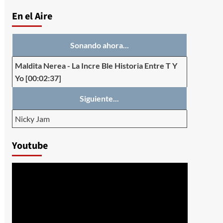
En el Aire
Sonando ahora...
Maldita Nerea
-
La Incre Ble Historia Entre T Y
Yo
[00:02:37]
Siguiente...
Nicky Jam
Youtube