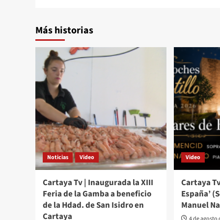
Más historias
Noticias
Video
Video
Cartaya Tv | Inaugurada la XIII
Cartaya Tv
Feria de la Gamba a beneficio
España’ (
de la Hdad. de San Isidro en
Manuel Na
Cartaya
4 de agosto