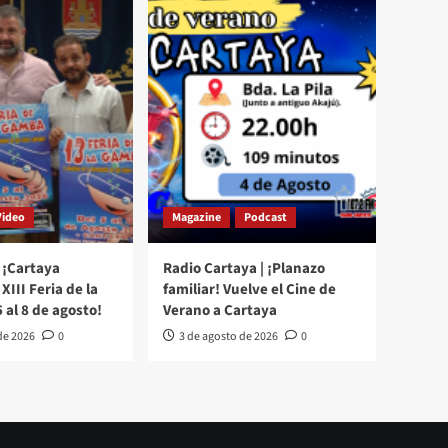
Video
Magazine
Podcast
 ¡Cartaya
Radio Cartaya | ¡Planazo
XIII Feria de la
familiar! Vuelve el Cine de
 al 8 de agosto!
Verano a Cartaya
de 2026
0
3 de agosto de 2026
0