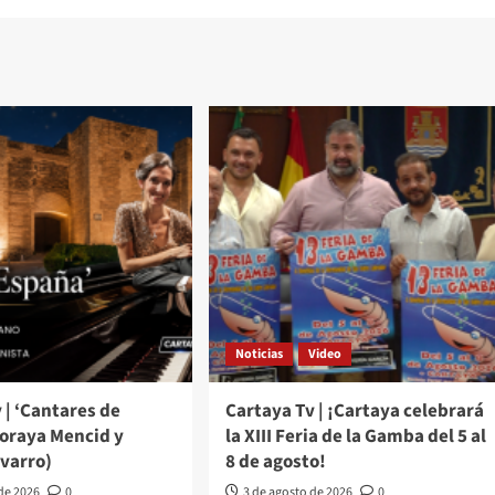
Noticias
Video
 | ‘Cantares de
Cartaya Tv | ¡Cartaya celebrará
Soraya Mencid y
la XIII Feria de la Gamba del 5 al
varro)
8 de agosto!
 de 2026
0
3 de agosto de 2026
0