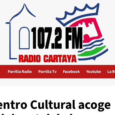
Parrilla Radio
Parrilla Tv
Facebook
Youtube
La R
Centro Cultural acoge