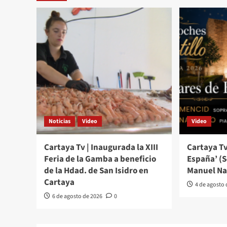
Noticias
Video
Video
Cartaya Tv | Inaugurada la XIII
Cartaya Tv
Feria de la Gamba a beneficio
España’ (
de la Hdad. de San Isidro en
Manuel Na
Cartaya
4 de agosto
6 de agosto de 2026
0