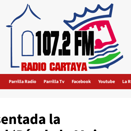
Parrilla Radio
Parrilla Tv
Facebook
Youtube
La R
sentada la