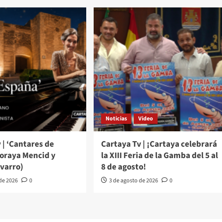
Noticias
Video
 | ‘Cantares de
Cartaya Tv | ¡Cartaya celebrará
Soraya Mencid y
la XIII Feria de la Gamba del 5 al
varro)
8 de agosto!
 de 2026
0
3 de agosto de 2026
0