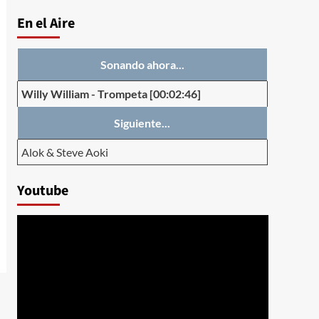
En el Aire
Sonando ahora...
Willy William
-
Trompeta
[00:02:46]
Siguiente...
Alok & Steve Aoki
Youtube