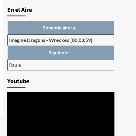
En el Aire
Sonando ahora...
Imagine Dragons
-
Wrecked
[00:03:59]
Siguiente...
Raule
Youtube