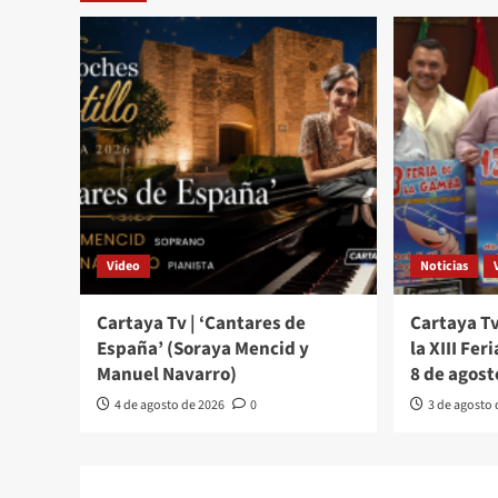
Video
Noticias
Cartaya Tv | ‘Cantares de
Cartaya Tv
España’ (Soraya Mencid y
la XIII Fer
Manuel Navarro)
8 de agost
4 de agosto de 2026
0
3 de agosto