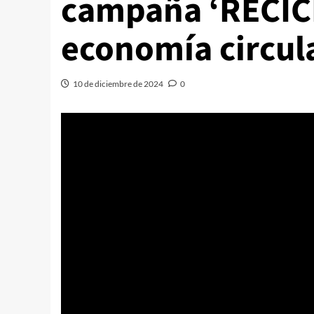
campaña ‘RECICL
economía circul
10 de diciembre de 2024
0