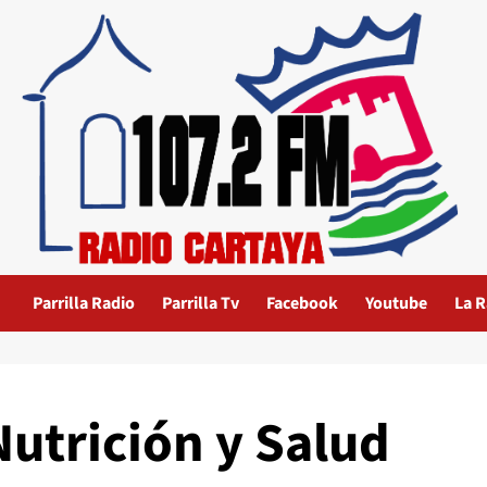
Parrilla Radio
Parrilla Tv
Facebook
Youtube
La R
Nutrición y Salud