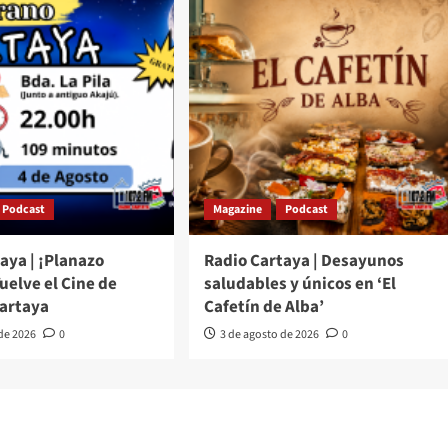
Podcast
Magazine
Podcast
aya | ¡Planazo
Radio Cartaya | Desayunos
Vuelve el Cine de
saludables y únicos en ‘El
Cartaya
Cafetín de Alba’
 de 2026
0
3 de agosto de 2026
0