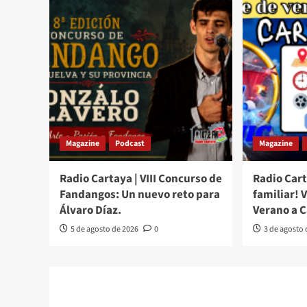
Magazine
Podcast
Magazine
Radio Cartaya | VIII Concurso de
Radio Cart
Fandangos: Un nuevo reto para
familiar! 
Álvaro Díaz.
Verano a 
5 de agosto de 2026
0
3 de agosto