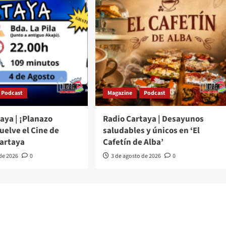
Podcast
Magazine
Podcast
aya | ¡Planazo
Radio Cartaya | Desayunos
Vuelve el Cine de
saludables y únicos en ‘El
Cartaya
Cafetín de Alba’
 de 2026
0
3 de agosto de 2026
0