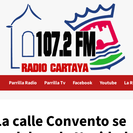
Parrilla Radio
Parrilla Tv
Facebook
Youtube
La R
La calle Convento se