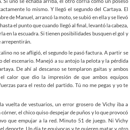
. Si uno se echaba arriba, el otro corría como un poseso
xactamente lo mismo. Y llegó el segundo del Cartaya. El
bre de Manuel, arrancó la moto, se subió en ella y se llevó
hasta el punto que cuando llegó al final, levantó la cabeza,
la en la escuadra. Si tienen posibilidades busquen el gol y
e arrepentirán.
alino no se afligió, el segundo le pasó factura. A partir se
 del escenario. Manejó a su antojo la pelota y la pérdida
l Cartaya. De ahí al descanso se templaron gaitas y ambos
 el calor que dio la impresión de que ambos equipos
uerzas para el resto del partido. Tú no me pegas y yo te
 la vuelta de vestuarios, un error grosero de Vichy iba a
un córner, el chico quiso despejar de puños y lo que provocó
uvo que empujar a la red. Minuto 51 de juego. Ni Vichy
 el deporte. Un día te equivocas y te quieren matar y otro