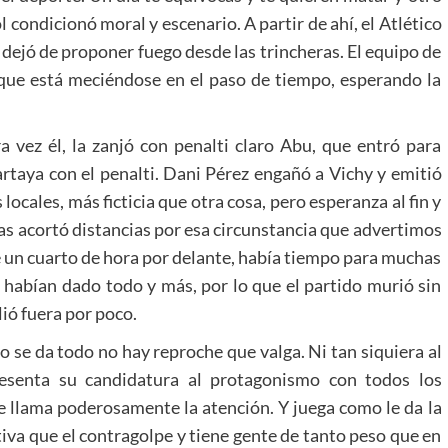
l condicionó moral y escenario. A partir de ahí, el Atlético
 dejó de proponer fuego desde las trincheras. El equipo de
que está meciéndose en el paso de tiempo, esperando la
 vez él, la zanjó con penalti claro Abu, que entró para
artaya con el penalti. Dani Pérez engañó a Vichy y emitió
ocales, más ficticia que otra cosa, pero esperanza al fin y
ias acortó distancias por esa circunstancia que advertimos
e un cuarto de hora por delante, había tiempo para muchas
o habían dado todo y más, por lo que el partido murió sin
ió fuera por poco.
ndo se da todo no hay reproche que valga. Ni tan siquiera al
resenta su candidatura al protagonismo con todos los
e llama poderosamente la atención. Y juega como le da la
ativa que el contragolpe y tiene gente de tanto peso que en