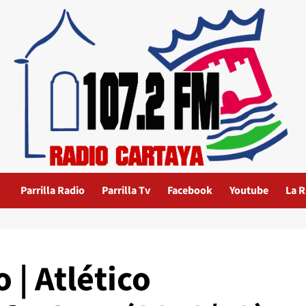
Parrilla Radio
Parrilla Tv
Facebook
Youtube
La R
 | Atlético