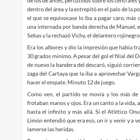
de los de antes, percutidos sobre los centrales
dentro del área y la estrepitó en el palo de la 
el que se equivocase lo iba a pagar caro, más
una internada por banda derecha de Manuel, el 
Sebas y la rechazó Vichy, el delantero rojinegro
Era los albores y dio la impresión que había tra
30 grados mínimo. A pesar del gol el filial del 
de nuevo la bandera del descaró, siguió corrie
zaga del Cartaya que la iba a aprovechar Varg
hacer el empate. Minuto 12 de juego.
Como ven, el partido se movía y los más de
frotaban manos y ojos. Era un canto a la vida, 
hasta el infinito y más allá. Si el Atlético On
Limón entendió que era eso, un ir y venir y a 
lamerse las heridas.