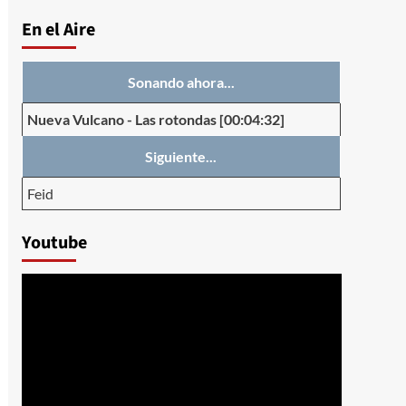
En el Aire
Sonando ahora...
Nueva Vulcano
-
Las rotondas
[00:04:32]
Siguiente...
Feid
Youtube