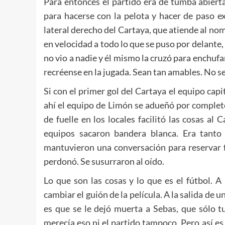
Para entonces el partido era de tumba abierta
para hacerse con la pelota y hacer de paso e
lateral derecho del Cartaya, que atiende al nom
en velocidad a todo lo que se puso por delante, 
no vio a nadie y él mismo la cruzó para enchufar
recréense en la jugada. Sean tan amables. No s
Si con el primer gol del Cartaya el equipo capit
ahí el equipo de Limón se adueñó por completo
de fuelle en los locales facilitó las cosas a
equipos sacaron bandera blanca. Era tanto
mantuvieron una conversación para reservar f
perdonó. Se susurraron al oído.
Lo que son las cosas y lo que es el fútbol. A
cambiar el guión de la película. A la salida de 
es que se le dejó muerta a Sebas, que sólo t
merecía eso ni el partido tampoco. Pero así es