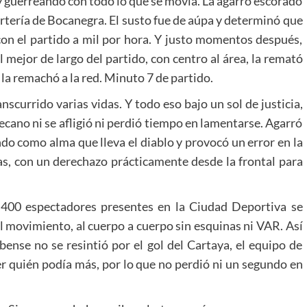
 y guerreando con todo lo que se movía. La agarró escorado
portería de Bocanegra. El susto fue de aúpa y determinó que
 con el partido a mil por hora. Y justo momentos después,
mejor de largo del partido, con centro al área, la remató
 la remachó a la red. Minuto 7 de partido.
nscurrido varias vidas. Y todo eso bajo un sol de justicia,
Decano ni se afligió ni perdió tiempo en lamentarse. Agarró
ndo como alma que lleva el diablo y provocó un error en la
as, con un derechazo prácticamente desde la frontal para
 400 espectadores presentes en la Ciudad Deportiva se
al movimiento, al cuerpo a cuerpo sin esquinas ni VAR. Así
ubense no se resintió por el gol del Cartaya, el equipo de
ver quién podía más, por lo que no perdió ni un segundo en