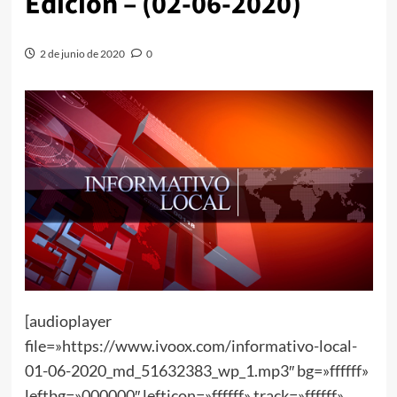
Edición – (02-06-2020)
2 de junio de 2020
0
[audioplayer
file=»https://www.ivoox.com/informativo-local-
01-06-2020_md_51632383_wp_1.mp3″ bg=»ffffff»
leftbg=»000000″ lefticon=»ffffff» track=»ffffff»