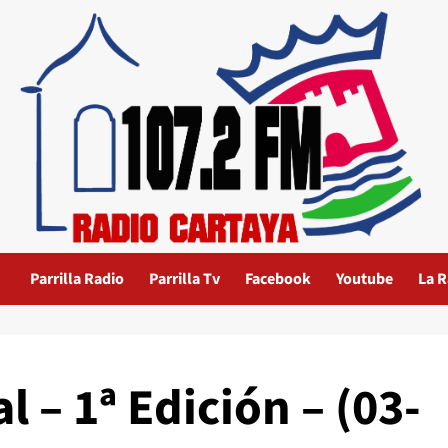
Parrilla Radio
Parrilla Tv
Facebook
Youtube
La R
 – 1ª Edición – (03-