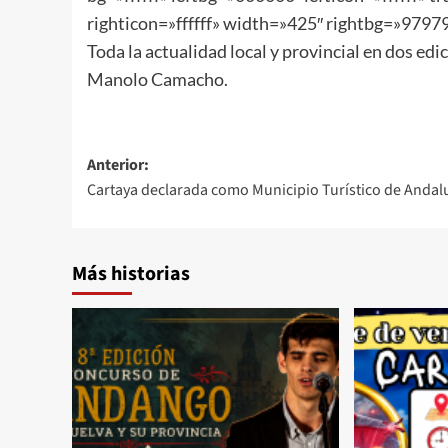
righticon=»ffffff» width=»425″ rightbg=»979797″
Toda la actualidad local y provincial en dos edi
Manolo Camacho.
Anterior:
Cartaya declarada como Municipio Turístico de Andal
Más historias