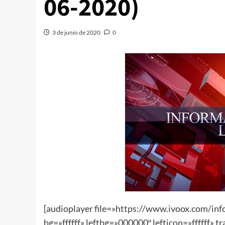
06-2020)
3 de junio de 2020
0
[audioplayer file=»https://www.ivoox.com/i
bg=»ffffff» leftbg=»000000″ lefticon=»ffffff» 