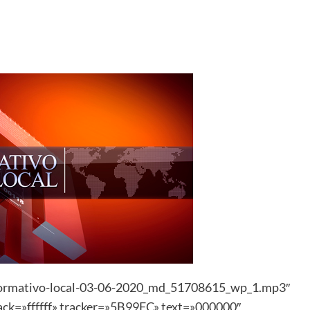
nformativo-local-03-06-2020_md_51708615_wp_1.mp3″
track=»ffffff» tracker=»5B99FC» text=»000000″