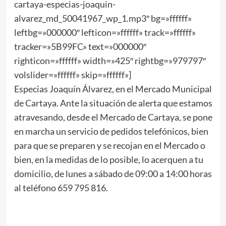
cartaya-especias-joaquin-
alvarez_md_50041967_wp_1.mp3″ bg=»ffffff»
leftbg=»000000″ lefticon=»ffffff» track=»ffffff»
tracker=»5B99FC» text=»000000″
righticon=»ffffff» width=»425″ rightbg=»979797″
volslider=»ffffff» skip=»ffffff»]
Especias Joaquín Álvarez, en el Mercado Municipal
de Cartaya. Ante la situación de alerta que estamos
atravesando, desde el Mercado de Cartaya, se pone
en marcha un servicio de pedidos telefónicos, bien
para que se preparen y se recojan en el Mercado o
bien, en la medidas de lo posible, lo acerquen a tu
domicilio, de lunes a sábado de 09:00 a 14:00 horas
al teléfono 659 795 816.