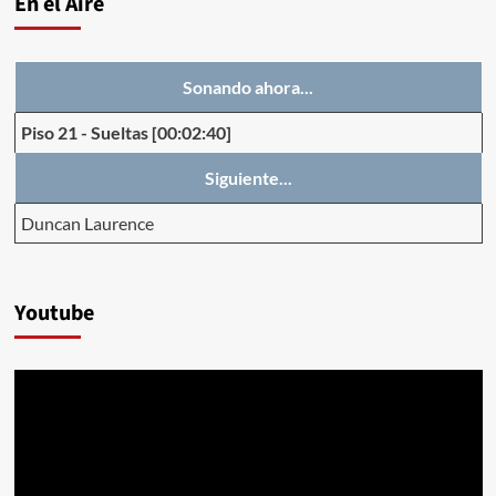
En el Aire
Sonando ahora...
Piso 21
-
Sueltas
[00:02:40]
Siguiente...
Duncan Laurence
Youtube