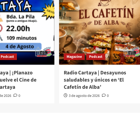
Podcast
Magazine
Podcast
aya | ¡Planazo
Radio Cartaya | Desayunos
Vuelve el Cine de
saludables y únicos en ‘El
Cartaya
Cafetín de Alba’
 de 2026
0
3 de agosto de 2026
0