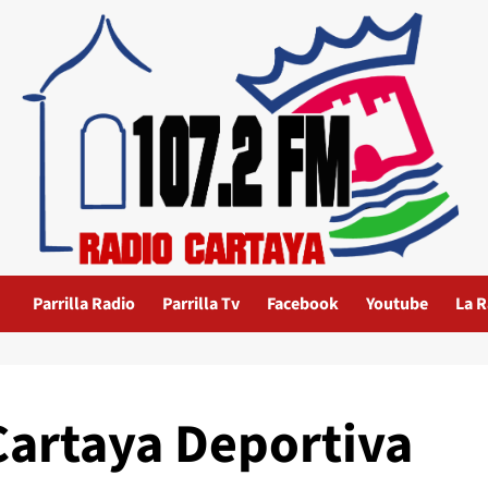
Parrilla Radio
Parrilla Tv
Facebook
Youtube
La R
Cartaya Deportiva