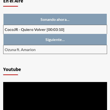
En el Aire
Sonando ahora...
CocoJR
-
Quiero Volver
[00:03:10]
Siguiente...
Ozuna ft. Amarion
Youtube