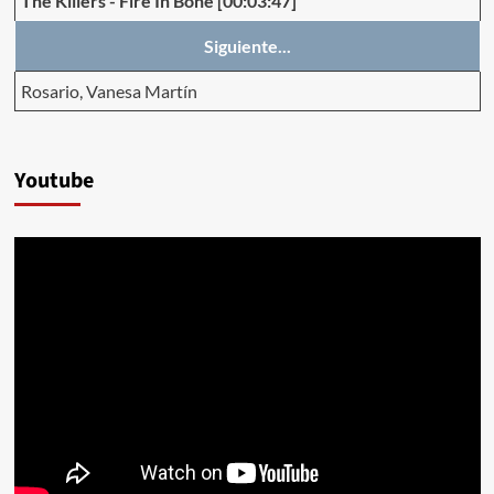
The Killers
-
Fire In Bone
[00:03:47]
Siguiente...
Rosario, Vanesa Martín
Youtube