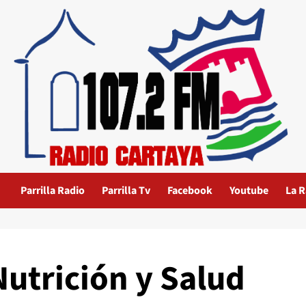
Parrilla Radio
Parrilla Tv
Facebook
Youtube
La R
Nutrición y Salud