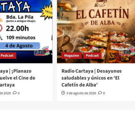
Podcast
Magazine
Podcast
aya | ¡Planazo
Radio Cartaya | Desayunos
Vuelve el Cine de
saludables y únicos en ‘El
Cartaya
Cafetín de Alba’
 de 2026
0
3 de agosto de 2026
0