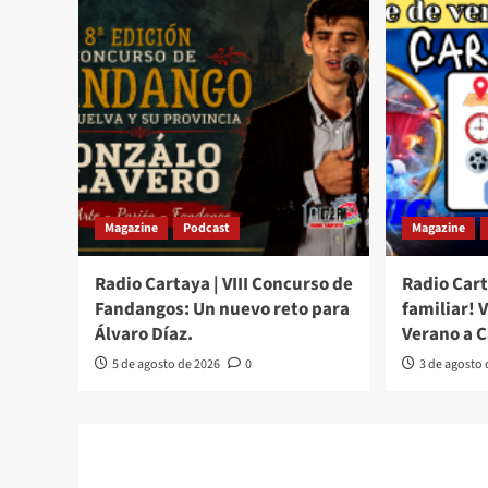
Magazine
Podcast
Magazine
Radio Cartaya | VIII Concurso de
Radio Cart
Fandangos: Un nuevo reto para
familiar! 
Álvaro Díaz.
Verano a 
5 de agosto de 2026
0
3 de agosto