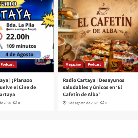
Podcast
Magazine
Podcast
aya | ¡Planazo
Radio Cartaya | Desayunos
Vuelve el Cine de
saludables y únicos en ‘El
Cartaya
Cafetín de Alba’
 de 2026
0
3 de agosto de 2026
0