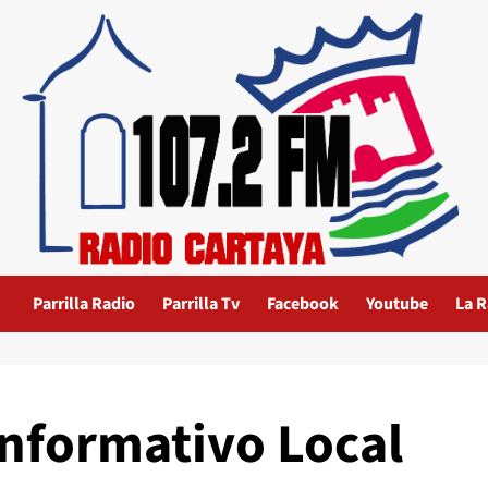
Parrilla Radio
Parrilla Tv
Facebook
Youtube
La R
Informativo Local