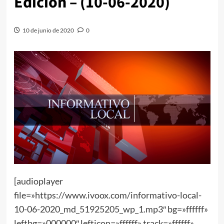
Edición – (10-06-2020)
10 de junio de 2020
0
[audioplayer
file=»https://www.ivoox.com/informativo-local-
10-06-2020_md_51925205_wp_1.mp3″ bg=»ffffff»
leftbg=»000000″ lefticon=»ffffff» track=»ffffff»